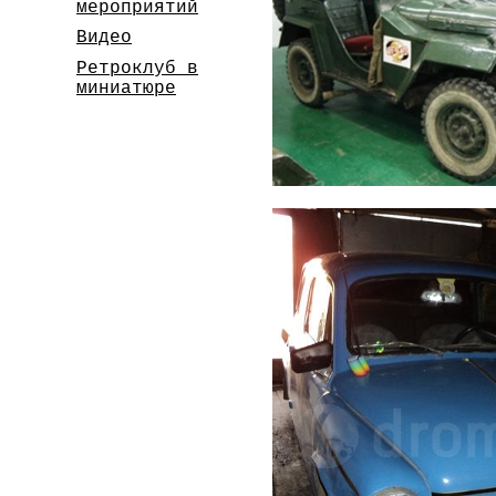
мероприятий
Видео
Ретроклуб в
миниатюре